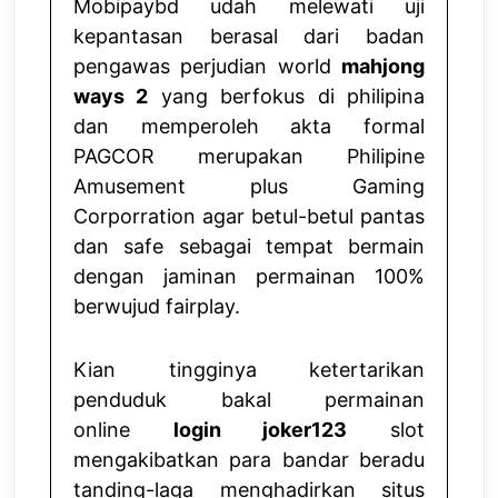
Mobipaybd udah melewati uji
kepantasan berasal dari badan
pengawas perjudian world
mahjong
ways 2
yang berfokus di philipina
dan memperoleh akta formal
PAGCOR merupakan Philipine
Amusement plus Gaming
Corporration agar betul-betul pantas
dan safe sebagai tempat bermain
dengan jaminan permainan 100%
berwujud fairplay.
Kian tingginya ketertarikan
penduduk bakal permainan
online
login joker123
slot
mengakibatkan para bandar beradu
tanding-laga menghadirkan situs