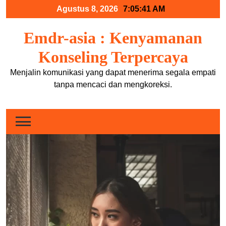
Skip
Agustus 8, 2026
7:05:42 AM
to
content
Emdr-asia : Kenyamanan
Konseling Terpercaya
Menjalin komunikasi yang dapat menerima segala empati
tanpa mencaci dan mengkoreksi.