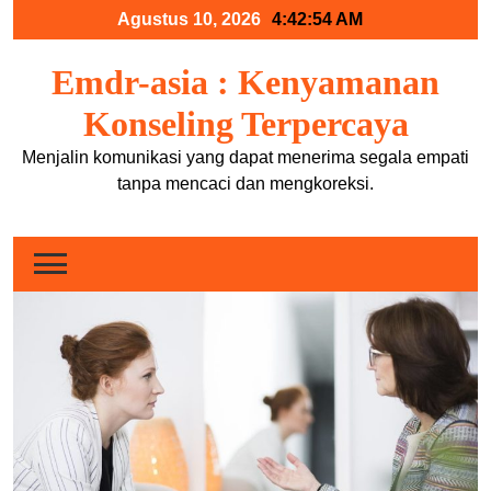
Skip
Agustus 10, 2026
4:42:54 AM
to
content
Emdr-asia : Kenyamanan
Konseling Terpercaya
Menjalin komunikasi yang dapat menerima segala empati
tanpa mencaci dan mengkoreksi.