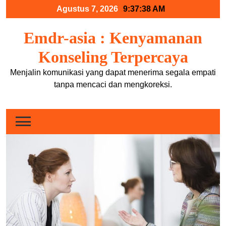
Skip
Agustus 7, 2026
9:37:38 AM
to
content
Emdr-asia : Kenyamanan
Konseling Terpercaya
Menjalin komunikasi yang dapat menerima segala empati
tanpa mencaci dan mengkoreksi.